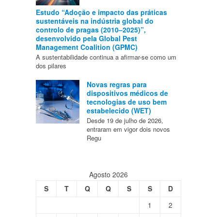
Estudo “Adoção e impacto das práticas
sustentáveis na indústria global do
controlo de pragas (2010–2025)”,
desenvolvido pela Global Pest
Management Coalition (GPMC)
A sustentabilidade continua a afirmar-se como um
dos pilares
Novas regras para
dispositivos médicos de
tecnologias de uso bem
estabelecido (WET)
Desde 19 de julho de 2026,
entraram em vigor dois novos
Regu
Agosto 2026
S
T
Q
Q
S
S
D
1
2