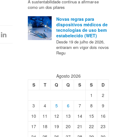
A sustentabilidade continua a afirmar-se
como um dos pilares
Novas regras para
dispositivos médicos de
tecnologias de uso bem
estabelecido (WET)
Desde 19 de julho de 2026,
entraram em vigor dois novos
Regu
Agosto 2026
S
T
Q
Q
S
S
D
1
2
3
4
5
6
7
8
9
10
11
12
13
14
15
16
17
18
19
20
21
22
23
24
25
26
27
28
29
30