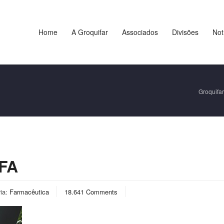
Home
A Groquifar
Associados
Divisões
Not
Groquifar
IFA
ria:
Farmacêutica
18.641 Comments