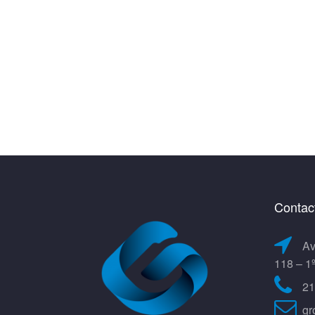
Contac
Av
118 – 1
21
gr