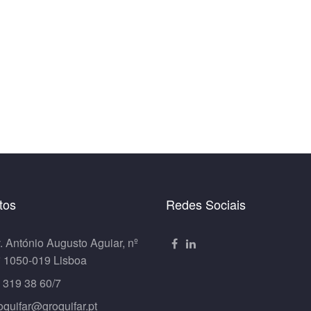
tos
Redes Sociais
. António Augusto Aguiar, nº
º 1050-019 Lisboa
 319 38 60/7
oquifar@groquifar.pt