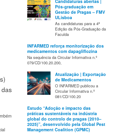
Candidaturas abertas |
Pós-graduação em
Gestão de Pragas – FMV
ULisboa
As candidaturas para a 4ª
Edição da Pós-Graduação da
Faculda
INFARMED reforça monitorização dos
medicamentos com dapagliflozina
Na sequência da Circular Informativa n.º
079/CD/100.20.200,
Atualização | Exportação
s)
de Medicamentos
O INFARMED publicou a
 das
Circular Informativa n.º
081/CD/100.20
Estudo “Adoção e impacto das
práticas sustentáveis na indústria
também
global do controlo de pragas (2010–
2025)”, desenvolvido pela Global Pest
ial
Management Coalition (GPMC)